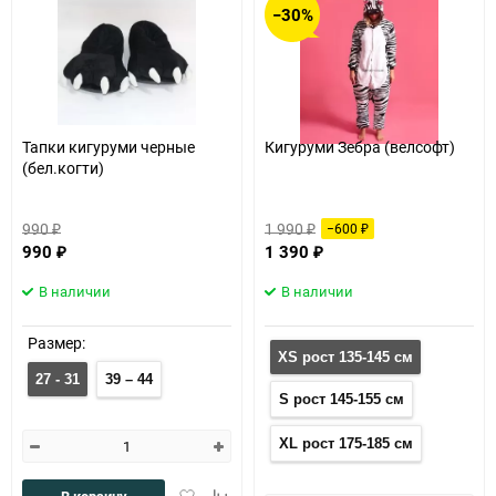
−30%
Тапки кигуруми черные
Кигуруми Зебра (велсофт)
(бел.когти)
990
1 990
−600
₽
₽
₽
990
1 390
₽
₽
В наличии
В наличии
Размер:
XS рост 135-145 см
27 - 31
39 – 44
S рост 145-155 см
XL рост 175-185 см
Добавить
Добавить
В корзину