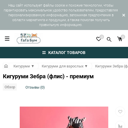
Наш сайт использует файлы cookie и похожие технологии, чтобы
гарантировать максимальное удобство пользователям, предоставляя
персонализированную информацию, запоминая предпочтения в
области маркетинга и продукции, а также помогая получить
правильную информацию.
0
0
КАТАЛОГ ТОВАРОВ
Кигуруми
▼
Кигуруми для взрослых
▼
Кигуруми Зебра (ф
Кигуруми Зебра (флис) - премиум
Обзор
Отзывы (0)
Добав
в
избра
Добав