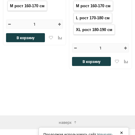
M рост 160-170 см
M рост 160-170 см
L рост 170-180 см
XL рост 180-190 см
Добавить
Добавить
В корзину
в
к
избранное
сравнению
Добавить
Доба
В корзину
в
к
избранное
сравн
наверх
×
Продолжая использовать сайт
kigurumi-