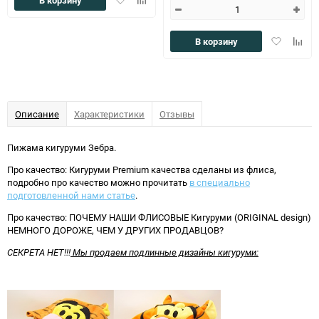
в
к
избранное
сравнению
Добавить
Доба
В корзину
в
к
избранное
сравн
Описание
Характеристики
Отзывы
Пижама кигуруми Зебра.
Про качество: Кигуруми Premium качества сделаны из флиса,
подробно про качество можно прочитать
в специально
подготовленной нами статье
.
Про качество: ПОЧЕМУ НАШИ ФЛИСОВЫЕ Кигуруми (ORIGINAL design)
НЕМНОГО ДОРОЖЕ, ЧЕМ У ДРУГИХ ПРОДАВЦОВ?
СЕКРЕТА НЕТ
!!!
Мы продаем подлинные дизайны кигуруми: