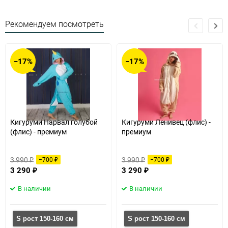
Рекомендуем посмотреть
−17%
−17%
Кигуруми Нарвал голубой
Кигуруми Ленивец (флис) -
(флис) - премиум
премиум
3 990
3 990
−700
−700
₽
₽
₽
₽
3 290
3 290
₽
₽
В наличии
В наличии
S рост 150-160 см
S рост 150-160 см