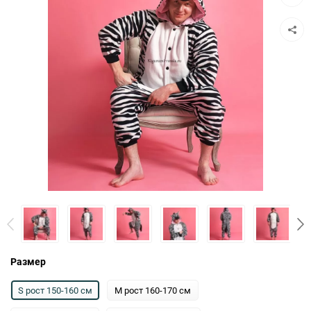
к
сравн
Размер
S рост 150-160 см
M рост 160-170 см