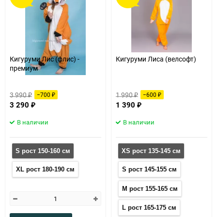
60
90
150
Кигуруми Лис (флис) -
Кигуруми Лиса (велсофт)
премиум
3 990
1 990
−700
−600
₽
₽
₽
₽
3 290
1 390
₽
₽
В наличии
В наличии
S рост 150-160 см
XS рост 135-145 см
XL рост 180-190 см
S рост 145-155 см
M рост 155-165 см
L рост 165-175 см