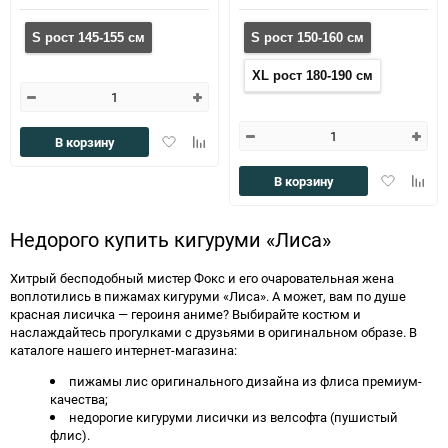
S рост 145-155 см
S рост 150-160 см
XL рост 180-190 см
Добавить
Добавить
В корзину
в
к
избранное
сравнению
Добавить
Доба
В корзину
в
к
избранное
сравн
Недорого купить кигуруми «Лиса»
Хитрый бесподобный мистер Фокс и его очаровательная жена
воплотились в пижамах кигуруми «Лиса». А может, вам по душе
красная лисичка — героиня аниме? Выбирайте костюм и
наслаждайтесь прогулками с друзьями в оригинальном образе. В
каталоге нашего интернет-магазина:
пижамы лис оригинального дизайна из флиса премиум-
качества;
недорогие кигуруми лисички из велсофта (пушистый
флис).