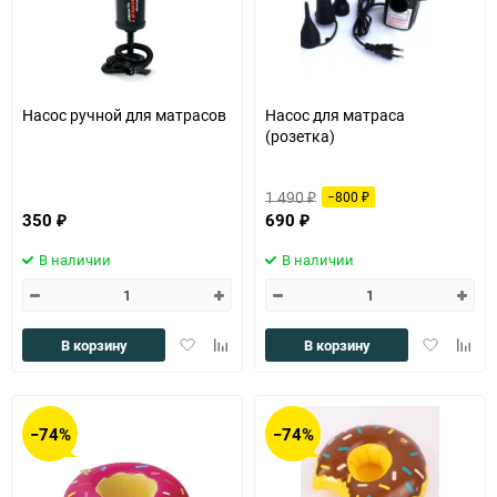
Насос ручной для матрасов
Насос для матраса
(розетка)
1 490
−800
₽
₽
350
690
₽
₽
В наличии
В наличии
Добавить
Добавить
Добавить
Доба
В корзину
В корзину
в
к
в
к
избранное
сравнению
избранное
сравн
−74%
−74%