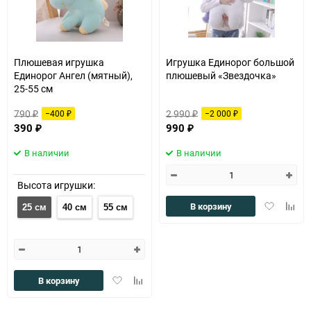
Плюшевая игрушка
Игрушка Единорог большой
Единорог Ангел (мятный),
плюшевый «Звездочка»
25-55 см
790
2 990
−400
−2 000
₽
₽
₽
₽
390
990
₽
₽
В наличии
В наличии
Высота игрушки:
Добавить
Доба
В корзину
25 см
40 см
55 см
в
к
избранное
сравн
Добавить
Добавить
В корзину
в
к
избранное
сравнению