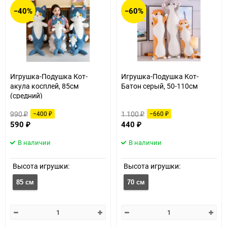
−40%
−60%
Игрушка-Подушка Кот-
Игрушка-Подушка Кот-
акула косплей, 85см
Батон серый, 50-110см
(средний)
990
1 100
−400
−660
₽
₽
₽
₽
590
440
₽
₽
В наличии
В наличии
Высота игрушки:
Высота игрушки:
85 см
70 см