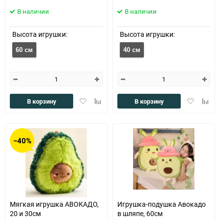
В наличии
В наличии
Высота игрушки:
Высота игрушки:
60 см
40 см
Добавить
Добавить
Добавить
Доба
В корзину
В корзину
в
к
в
к
избранное
сравнению
избранное
сравн
−40%
Мягкая игрушка АВОКАДО,
Игрушка-подушка Авокадо
20 и 30см
в шляпе, 60см