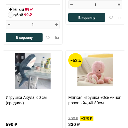
Зеленый
99
₽
Голубой
99
₽
Добавить
Доба
В корзину
в
к
избранное
сравн
Добавить
Добавить
В корзину
в
к
избранное
сравнению
−52%
Игрушка Акула, 60 см
Мягкая игрушка «Осьминог
(средняя)
розовый», 40-80см.
700
−370
₽
₽
590
330
₽
₽