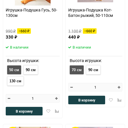
150
Игрушка-Подушка Гусь, 50-
Игрушка-Подушка Кот-
130см
Батон рыжий, 50-110см
990
1 100
−660
−660
₽
₽
₽
₽
330
440
₽
₽
В наличии
В наличии
Высота игрушки:
Высота игрушки:
50 см
90 см
70 см
90 см
130 см
Добавить
Доба
В корзину
в
к
избранное
сравн
Добавить
Добавить
В корзину
в
к
избранное
сравнению