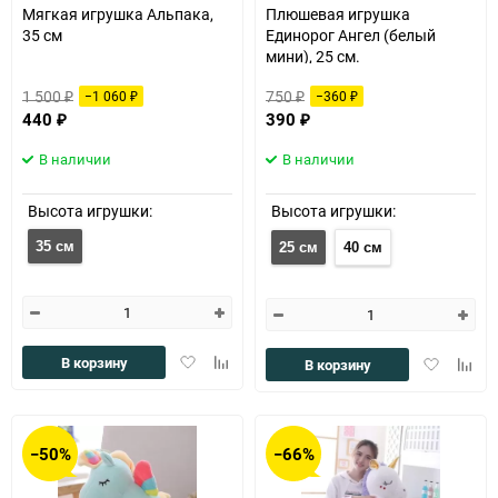
Мягкая игрушка Альпака,
Плюшевая игрушка
35 см
Единорог Ангел (белый
мини), 25 см.
1 500
750
−1 060
−360
₽
₽
₽
₽
440
390
₽
₽
В наличии
В наличии
Высота игрушки:
Высота игрушки:
35 см
25 см
40 см
Добавить
Добавить
В корзину
Добавить
Доба
В корзину
в
к
в
к
избранное
сравнению
избранное
сравн
−50%
−66%