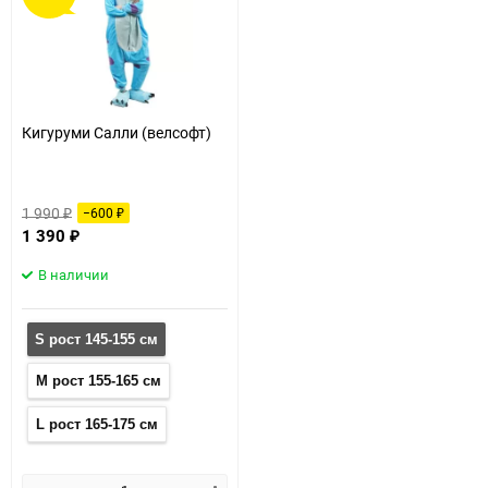
60
90
150
Кигуруми Салли (велсофт)
1 990
−600
₽
₽
1 390
₽
В наличии
S рост 145-155 см
M рост 155-165 см
L рост 165-175 см