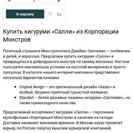
Добавить
Добавить
В корзину
в
к
избранное
сравнению
Купить кигуруми «Салли» из Корпорации
Монстров
Почетный страшила Монстрополиса Джеймс Салливан — любимчик
и детей, и взрослых. Предлагаем купить кигуруми «Салли» и
превращаться в добродушного монстра по своему желанию. Костюм
пользуется неизменным успехом на косплей-вечеринках и просто
прогулках. В каталоге нашего интернет-магазина представлено
несколько вариантов пижамы:
Original design — это оригинальный дизайн «Sazac» и
особый, безумно приятный пушистый материал.
Standart — более дешевые пижамы кигуруми «Салливан», но
также превосходного качества.
Предлагаемый ассортимент кигуруми «Салли» — персонажа
мультфильма «Корпорация Монстров» в наличии на складе.
Доставка занимает минимум времени. В Москве заказ привезет
курьер, по России покупку вышлем курьерской компанией.