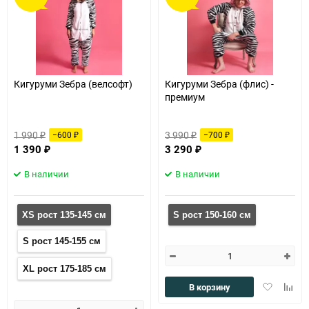
60
90
150
Кигуруми Зебра (велсофт)
Кигуруми Зебра (флис) -
премиум
1 990
3 990
−600
−700
₽
₽
₽
₽
1 390
3 290
₽
₽
В наличии
В наличии
XS рост 135-145 см
S рост 150-160 см
S рост 145-155 см
XL рост 175-185 см
Добавить
Доба
В корзину
в
к