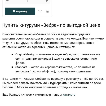
избранное
сравн
Добавить
Добавить
В корзину
в
к
избранное
сравнению
Купить кигуруми «Зебра» по выгодной цене
Очаровательные черно-белые плоски и задорная мордашка
разгонят осеннюю хандру и согреют в зимние холода. Все, что нужно
— купить кигуруми «Зебра». Наш интернет-магазин предлагает
стильные костюмы в разных ценовых категориях:
Original design — пижамы в виде зебры, изготовленные по
оригинальным лекалам Sazac из высококачественного
флиса.
Standart — костюмы хорошего качества, но пошитые из
велсофта (пушистый флис), поэтому стоят дешевле.
В каталоге — пижамы «Зебра» на взрослую ростовку от 150 до 190 см.
Высылаем заказы почтовыми и курьерскими компаниями по всей
России. В Москве кигуруми привезет сотрудник магазина.
Еще больше кигуруми смотрите в нашем
каталоге