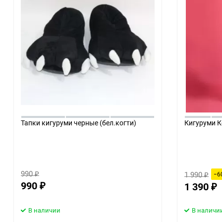
Тапки кигуруми черные (бел.когти)
Кигуруми К
990
1 990
−6
₽
₽
990
1 390
₽
₽
В наличии
В наличи