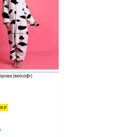
орова (велсофт)
00
₽
и