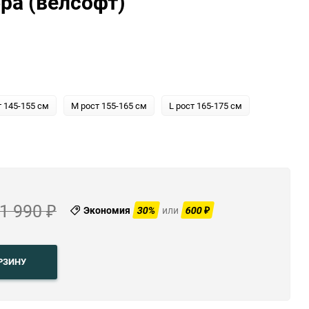
ра (велсофт)
ю
ю
т 145-155 см
M рост 155-165 см
L рост 165-175 см
1 990
Экономия
30%
или
600
₽
₽
РЗИНУ