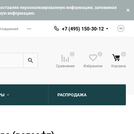
едоставляя персонализированную информацию, запоминая
ьную информацию.
+7 (495) 150-30-12
оглашения
0
0
0
Сравнение
Избранное
Корзина
РЫ
РАСПРОДАЖА
ю
ю