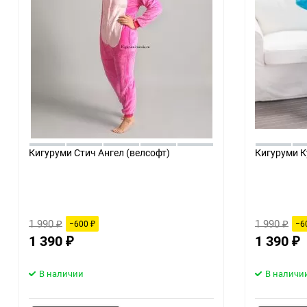
Кигуруми Стич Ангел (велсофт)
Кигуруми К
1 990
1 990
−600
−6
₽
₽
₽
1 390
1 390
₽
₽
В наличии
В наличи