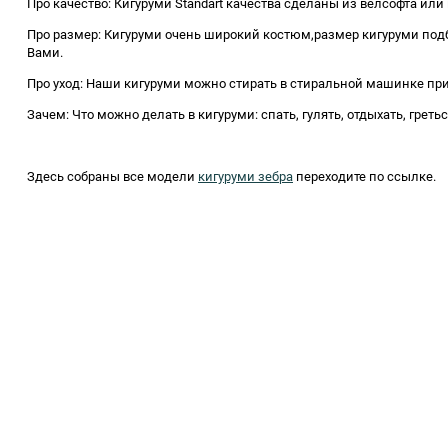
Про качество: Кигуруми Standart качества сделаны из велсофта ил
Про размер: Кигуруми очень широкий костюм,размер кигуруми под
Вами.
Про уход: Наши кигуруми можно стирать в стиральной машинке при 
Зачем: Что можно делать в кигуруми: спать, гулять, отдыхать, греть
Здесь собраны все модели
кигуруми зебра
переходите по ссылке.