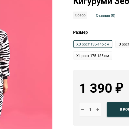
Кигуруми Зеб
Выберите категори
Обзор
Отзывы (0)
Выберите категори
Размер
XS рост 135-145 см
S рос
XL рост 175-185 см
1 390
₽
В КО