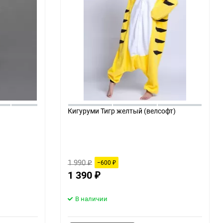
Кигуруми Тигр желтый (велсофт)
1 990
−600
₽
₽
1 390
₽
В наличии