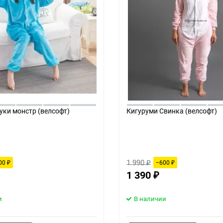
уки монстр (велсофт)
Кигуруми Свинка (велсофт)
1 990
00
−600
₽
₽
₽
1 390
₽
и
В наличии