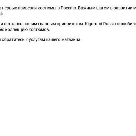
Выберите категори
и из первых привезли костюмы в Россию. Важным шагом в развитии 
й.
Выберите категори
к и осталось нашим главным приоритетом. Kigurumi-Russia полюбил
вою коллекцию костюмов.
 обратитесь к услугам нашего магазина.