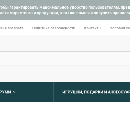
 чтобы гарантировать максимальное удобство пользователям, пр
асти маркетинга и продукции, а также помогая получить правил
вия возврата
Политика безопасности
Контакты
Условия с
УРУМИ
ИГРУШКИ, ПОДАРКИ И АКСЕССУА
Выберите категори
Выберите категори