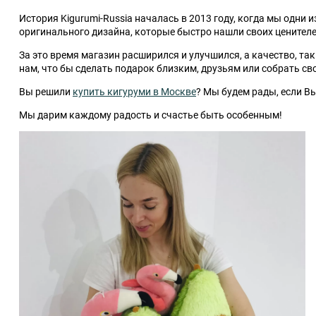
С когтями
Игрушки (Хиты)
История Kigurumi-Russia началась в 2013 году, когда мы одн
Для взрослых (рост от 140
оригинального дизайна, которые быстро нашли своих ценителе
до 190)
Тапочки-Единороги
Динокопилка
За это время магазин расширился и улучшился, а качество, та
нам, что бы сделать подарок близким, друзьям или собрать с
Для деток (рост от 100 до
Тюбинг зимний
140)
Вы решили
купить кигуруми в Москве
? Мы будем рады, если Вы
Мы дарим каждому радость и счастье быть особенным!
Для младенцев (рост 70-
100)