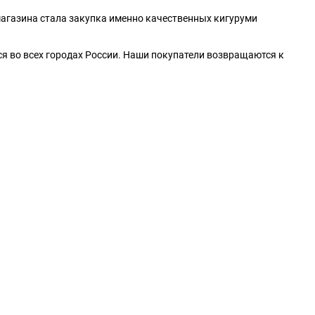
ю
магазина стала закупка именно качественных кигуруми
ю
ся во всех городах России. Наши покупатели возвращаются к