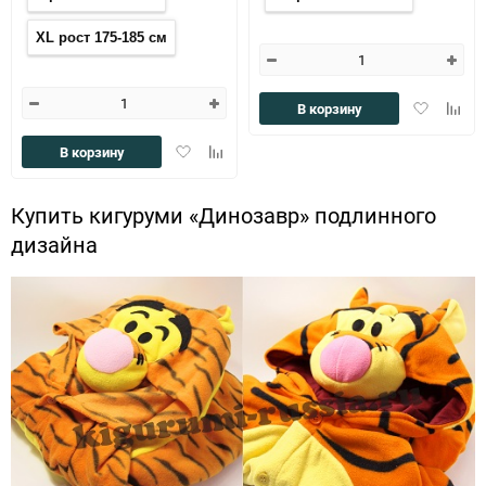
XL рост 175-185 см
Добавить
Доба
В корзину
в
к
избранное
сравн
Добавить
Добавить
В корзину
в
к
избранное
сравнению
Купить кигуруми «Динозавр» подлинного
дизайна