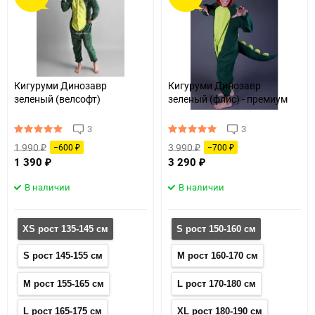
60
90
150
Кигуруми Динозавр
Кигуруми Динозавр
зеленый (велсофт)
зеленый (флис) - премиум
3
3
1 990
3 990
−600
−700
₽
₽
₽
₽
1 390
3 290
₽
₽
В наличии
В наличии
XS рост 135-145 см
S рост 150-160 см
S рост 145-155 см
M рост 160-170 см
M рост 155-165 см
L рост 170-180 см
L рост 165-175 см
XL рост 180-190 см