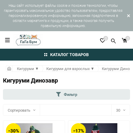
Наш сайт использует файлы cookie и похожие технологии, чтобы
гарантировать максимальное удобство пользователям, предоставляя
персонализированную информацию, запоминая предпочтения в
области маркетинга и продукции, а также помогая получить
правильную информацию.
0
0
КАТАЛОГ ТОВАРОВ
Кигуруми
▼
Кигуруми для взрослых
▼
Кигуруми Диноз
Кигуруми Динозавр
Фильтр
Сортировать
30
30
−30%
−17%