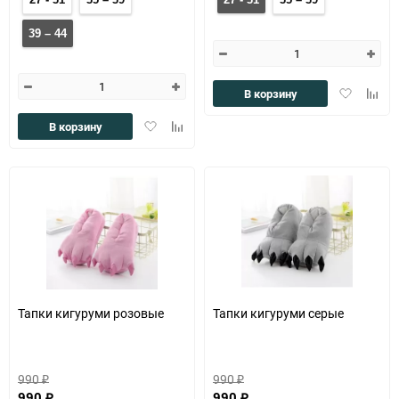
39 – 44
Добавить
Доба
В корзину
в
к
Добавить
Добавить
избранное
сравн
В корзину
в
к
избранное
сравнению
Тапки кигуруми розовые
Тапки кигуруми серые
990
990
₽
₽
990
990
₽
₽