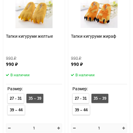
60
90
150
Тапки кигуруми желтые
Тапки кигуруми жираф
990
990
₽
₽
990
990
₽
₽
В наличии
В наличии
Размер:
Размер:
27 - 31
35 – 39
27 - 31
35 – 39
39 – 44
39 – 44