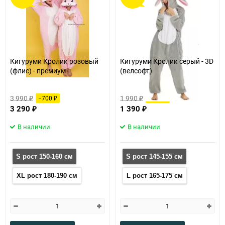
60
90
150
Кигуруми Кролик розовый
Кигуруми Кролик серый - 3D
(флис) - премиум
(велсофт)
3 990
1 990
−700
−600
₽
₽
₽
₽
3 290
1 390
₽
₽
В наличии
В наличии
S рост 150-160 см
S рост 145-155 см
XL рост 180-190 см
L рост 165-175 см