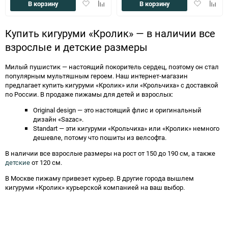
Добавить
Добавить
Добавить
Доба
В корзину
В корзину
в
к
в
к
избранное
сравнению
избранное
сравн
Купить кигуруми «Кролик» — в наличии все
взрослые и детские размеры
Милый пушистик — настоящий покоритель сердец, поэтому он стал
популярным мультяшным героем. Наш интернет-магазин
предлагает купить кигуруми «Кролик» или «Крольчиха» с доставкой
по России. В продаже пижамы для детей и взрослых:
Original design — это настоящий флис и оригинальный
дизайн «Sazac».
Standart — эти кигуруми «Крольчиха» или «Кролик» немного
дешевле, потому что пошиты из велсофта.
В наличии все взрослые размеры на рост от 150 до 190 см, а также
детские
от 120 см.
В Москве пижаму привезет курьер. В другие города вышлем
кигуруми «Кролик» курьерской компанией на ваш выбор.