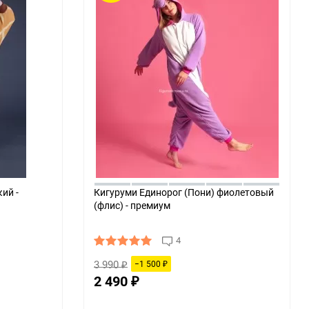
ий -
Кигуруми Единорог (Пони) фиолетовый
(флис) - премиум
4
3 990
−1 500
₽
₽
2 490
₽