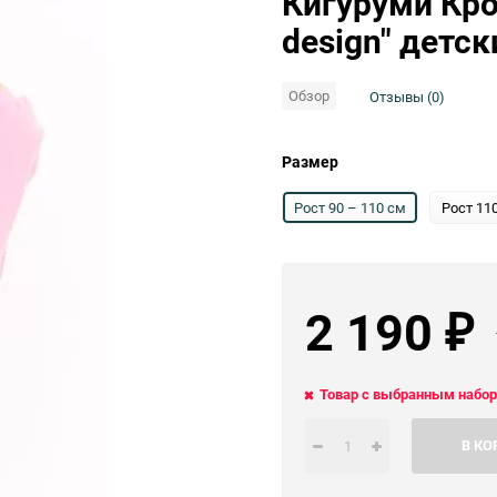
Кигуруми Кро
Выберите категори
design" детск
Выберите категори
Обзор
Отзывы (0)
Размер
Рост 90 – 110 см
Рост 11
2 190
₽
Товар с выбранным набор
В КО