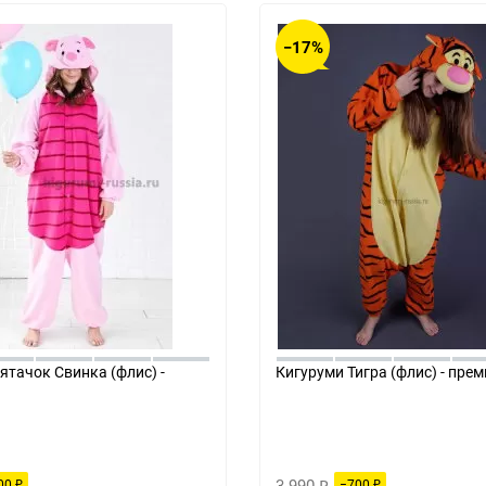
−17%
ятачок Свинка (флис) -
Кигуруми Тигра (флис) - пре
3 990
00
−700
₽
₽
₽