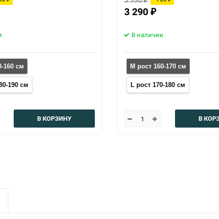
3 290
₽
и
В наличии
0-160 см
M рост 160-170 см
80-190 см
L рост 170-180 см
В КОРЗИНУ
В КОР