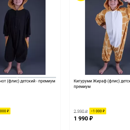
нот (флис) детский - премиум
Кигуруми Жираф (флис) детск
премиум
2 990
 000
−1 000
₽
₽
₽
1 990
₽