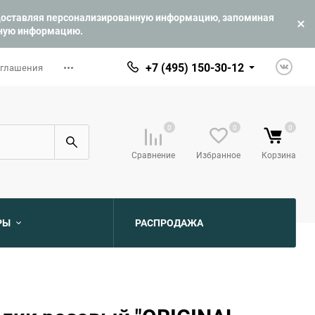
едоставляя персонализированную информацию, запоминая
ьную информацию.
+7 (495) 150-30-12
оглашения
0
0
0
Сравнение
Избранное
Корзина
РЫ
РАСПРОДАЖА
ю
ю