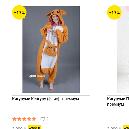
−17%
−17%
Кигуруми Кенгуру (флис) - премиум
Кигуруми П
премиум
2
3 990
3 990
−700
−7
₽
₽
₽