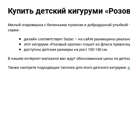
Купить детский кигуруми «Розовы
Милый очаровашка с беленьким пузиком и добродушной улыбкой – 
серии:
дизайн соответствует Sazac – на сайте размещены реаль
этот кигуруми «Розовый кролик» пошит из флиса превосход
доступны детские размеры на рост 100-140 см.
В нашем интернет-магазине вас ждут обоснованные цены на детски
Также смотрите подходящие тапочки для этого детского кигуруми:
р