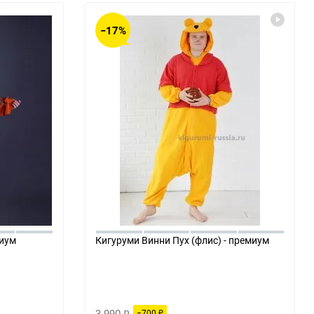
−17%
миум
Кигуруми Винни Пух (флис) - премиум
3 990
−700
₽
₽