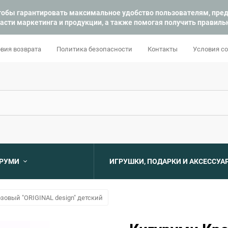
 чтобы гарантировать максимальное удобство пользователям, пр
асти маркетинга и продукции, а также помогая получить правил
вия возврата
Политика безопасности
Контакты
Условия с
УРУМИ
ИГРУШКИ, ПОДАРКИ И АКСЕССУА
Выберите категори
зовый "ORIGINAL design" детский
Выберите категори