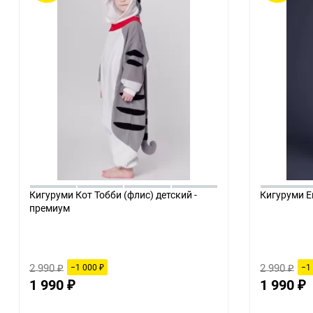
Кигуруми Кот Тобби (флис) детский -
Кигуруми Е
премиум
2 990
2 990
−1 000
−1
₽
₽
₽
1 990
1 990
₽
₽