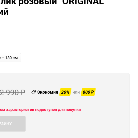
лик розовый "ORIGINAL
ю
ий
ю
0 – 130 см
2 990
Экономия
26%
или
800
₽
₽
ом характеристик недоступен для покупки
РЗИНУ