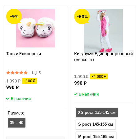
−9%
−50%
Тапки Единороги
Кигуруми Единорог розовый
(велсофт)
5
1 990
−1 000
₽
₽
1 090
−100
₽
₽
990
₽
990
₽
В наличии
В наличии
Размер:
XS рост 135-145 см
35 – 40
S рост 145-155 см
M рост 155-165 см