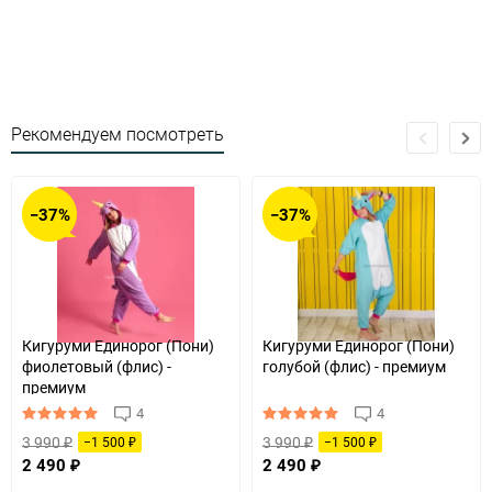
Рекомендуем посмотреть
−37%
−37%
Кигуруми Единорог (Пони)
Кигуруми Единорог (Пони)
фиолетовый (флис) -
голубой (флис) - премиум
премиум
4
4
3 990
3 990
−1 500
−1 500
₽
₽
₽
₽
2 490
2 490
₽
₽