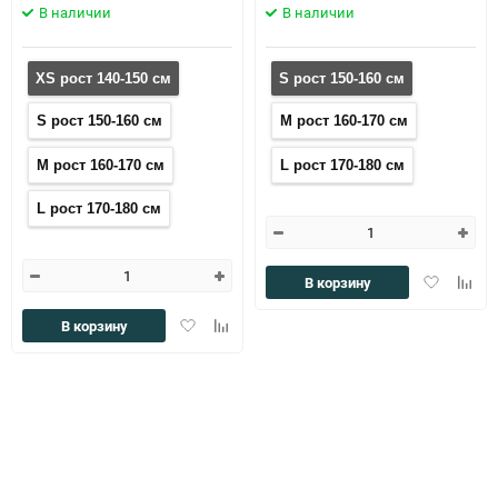
В наличии
В наличии
XS рост 140-150 см
S рост 150-160 см
S рост 150-160 см
M рост 160-170 см
M рост 160-170 см
L рост 170-180 см
L рост 170-180 см
Добавить
Доба
В корзину
в
к
избранное
сравн
Добавить
Добавить
В корзину
в
к
избранное
сравнению