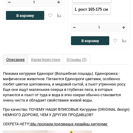
L рост 165-175 см
Добавить
Добавить
В корзину
в
к
избранное
сравнению
Добавить
Доба
В корзину
в
к
избранное
сравн
Описание
Характеристики
Отзывы (5)
Пижама кигуруми Единорог (Волшебная лошадь). Единорожка -
мифическое животное. Питаются Единороги цветами, особенно
любят цветки шиповника, и медовой сытой, а пьют утреннею росу.
Еще они ищут маленькие озерца в глубинах леса, в которых
купаются и пьют от туда и вода в этих озерах обычно становится
очень чиста и обладает свойствами живой воды.
Про качество: ПОЧЕМУ НАШИ ФЛИСОВЫЕ Кигуруми (ORIGINAL design)
НЕМНОГО ДОРОЖЕ, ЧЕМ У ДРУГИХ ПРОДАВЦОВ?
СЕКРЕТА НЕТ
!!!
Мы продаем подлинные дизайны кигуруми: