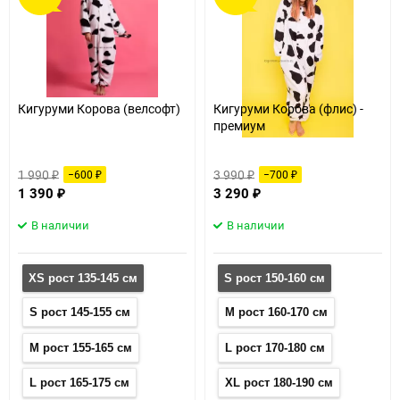
60
90
150
Кигуруми Корова (велсофт)
Кигуруми Корова (флис) -
премиум
1 990
3 990
−600
−700
₽
₽
₽
₽
1 390
3 290
₽
₽
В наличии
В наличии
XS рост 135-145 см
S рост 150-160 см
S рост 145-155 см
M рост 160-170 см
M рост 155-165 см
L рост 170-180 см
L рост 165-175 см
XL рост 180-190 см