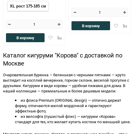
XL рост 175-185 см
Добавить
Доба
В корзину
в
к
избранное
сравн
Добавить
Добавить
В корзину
в
к
избранное
сравнению
Каталог кигуруми "Корова" с доставкой по
Москве
Очаровательная буренка — беленькая с черными пятнами — круто
выглядит на косплей вечеринке, горном склоне, веселой прогулке с
друзьями. Кигуруми в виде коровы — удобная пижама для дома. В
нашей коллекции — премиальные и более дешевые модели:
из флиса Premium (ORIGINAL design) — отлично держат
форму, отличаются милой мордочкой и гарантируют
эффектные фото;
из велсофта (пушистый флис) — кигуруми «Корова»
стандарт для тех, кто желает купить костюм по меньшей цене.
Мечтаете купить пижаму «Корова» в оригинальном дизайне — это к