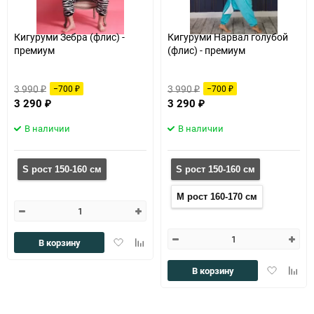
Кигуруми Зебра (флис) -
Кигуруми Нарвал голубой
премиум
(флис) - премиум
3 990
3 990
−700
−700
₽
₽
₽
₽
3 290
3 290
₽
₽
В наличии
В наличии
S рост 150-160 см
S рост 150-160 см
M рост 160-170 см
Добавить
Добавить
В корзину
в
к
избранное
сравнению
Добавить
Доба
В корзину
в
к
избранное
сравн