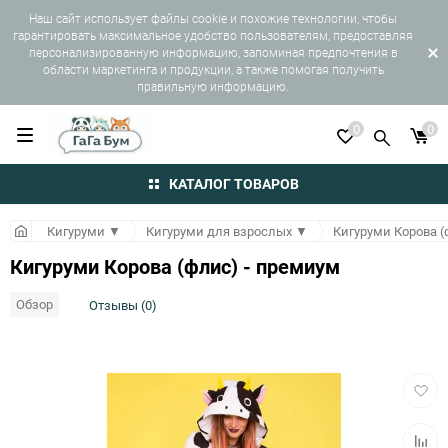
Наш сайт использует файлы cookie и похожие технологии, чтобы
гарантировать максимальное удобство пользователям, предоставляя
персонализированную информацию, запоминая предпочтения в
области маркетинга и продукции, а также помогая получить
правильную информацию.
0
0
КАТАЛОГ ТОВАРОВ
Кигуруми
▼
Кигуруми для взрослых
▼
Кигуруми Корова (
Кигуруми Корова (флис) - премиум
Обзор
Отзывы (0)
Добав
в
избра
Добав