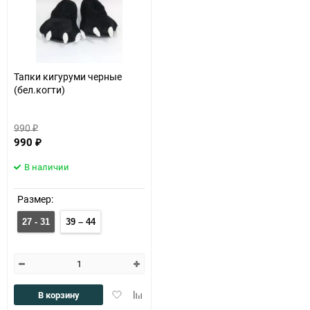
Тапки кигуруми черные
(бел.когти)
990
₽
990
₽
В наличии
Размер:
27 - 31
39 – 44
Добавить
Добавить
В корзину
в
к