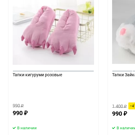
Тапки кигуруми розовые
Тапки Зайк
990
1 400
−4
₽
₽
990
990
₽
₽
В наличии
В наличи