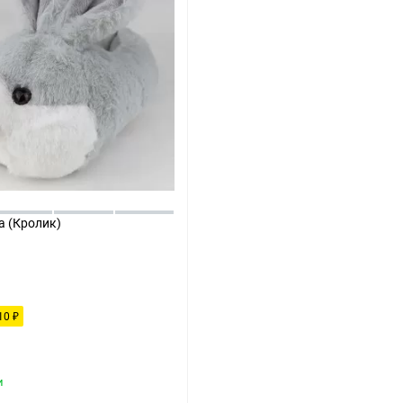
а (Кролик)
10
₽
и