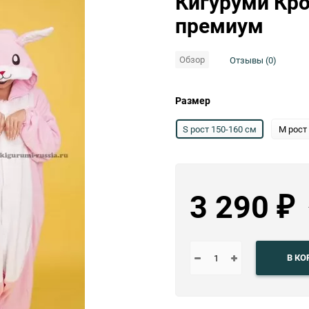
Кигуруми Кро
Выберите категори
премиум
Выберите категори
Обзор
Отзывы (0)
Размер
S рост 150-160 см
M рост
3 290
₽
В КО