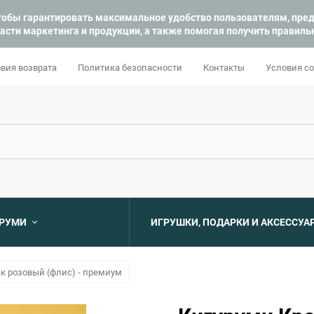
 чтобы гарантировать максимальное удобство пользователям, пр
асти маркетинга и продукции, а также помогая получить правил
вия возврата
Политика безопасности
Контакты
Условия с
УРУМИ
ИГРУШКИ, ПОДАРКИ И АКСЕССУА
Выберите категори
к розовый (флис) - премиум
Выберите категори