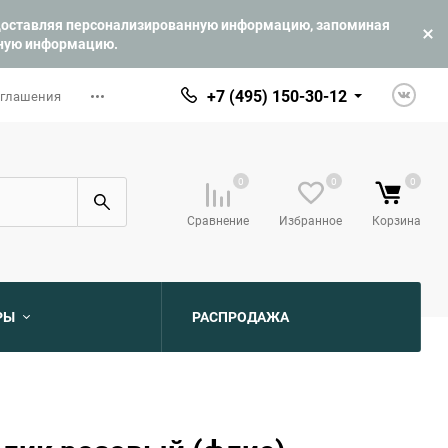
едоставляя персонализированную информацию, запоминая
ьную информацию.
+7 (495) 150-30-12
оглашения
0
0
0
Сравнение
Избранное
Корзина
РЫ
РАСПРОДАЖА
ю
ю