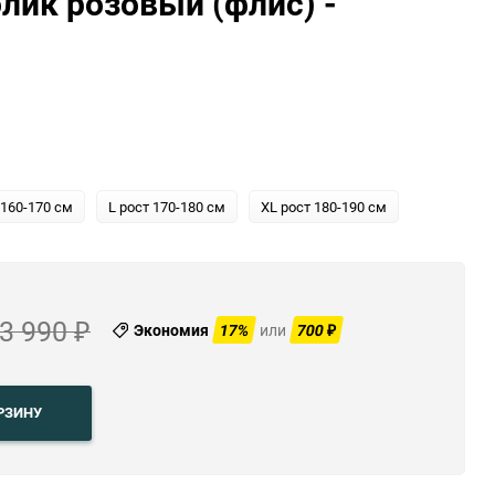
лик розовый (флис) -
ю
ю
 160-170 см
L рост 170-180 см
XL рост 180-190 см
3 990
Экономия
17%
или
700
₽
₽
РЗИНУ