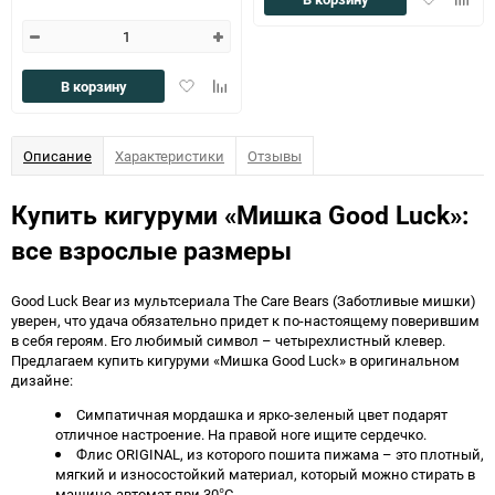
в
к
избранное
сравн
Добавить
Добавить
В корзину
в
к
избранное
сравнению
Описание
Характеристики
Отзывы
Купить кигуруми «Мишка Good Luck»:
все взрослые размеры
Good Luck Bear из мультсериала The Care Bears (Заботливые мишки)
уверен, что удача обязательно придет к по-настоящему поверившим
в себя героям. Его любимый символ – четырехлистный клевер.
Предлагаем купить кигуруми «Мишка Good Luck» в оригинальном
дизайне:
Симпатичная мордашка и ярко-зеленый цвет подарят
отличное настроение. На правой ноге ищите сердечко.
Флис ORIGINAL, из которого пошита пижама – это плотный,
мягкий и износостойкий материал, который можно стирать в
машине-автомат при 30°С.