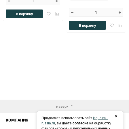
Добавить
Добавить
В корзину
в
к
избранное
сравнению
Добавить
Доба
В корзину
в
к
избранное
сравн
наверх
×
Продолжая использовать сайт
kigurumi-
КОМПАНИЯ
russia.ru
, вы даёте
согласие
на обработку
файлов «cookie» и персональных данных