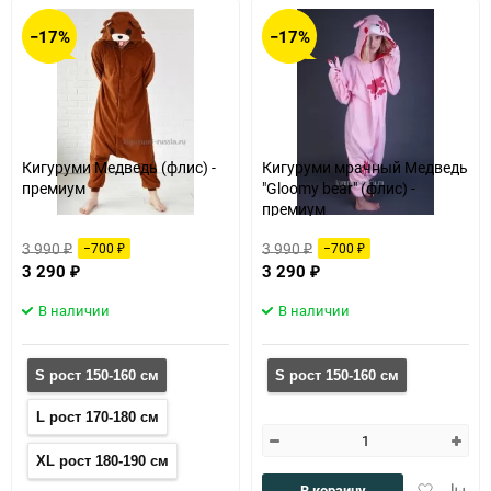
−17%
−17%
Кигуруми Медведь (флис) -
Кигуруми мрачный Медведь
премиум
"Gloomy bear" (флис) -
премиум
3 990
3 990
−700
−700
₽
₽
₽
₽
3 290
3 290
₽
₽
В наличии
В наличии
S рост 150-160 см
S рост 150-160 см
L рост 170-180 см
XL рост 180-190 см
Добавить
Доба
В корзину