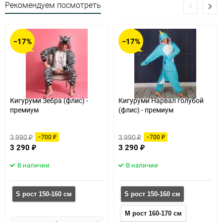
Рекомендуем посмотреть
−17%
−17%
Кигуруми Зебра (флис) -
Кигуруми Нарвал голубой
премиум
(флис) - премиум
3 990
3 990
−700
−700
₽
₽
₽
₽
3 290
3 290
₽
₽
В наличии
В наличии
S рост 150-160 см
S рост 150-160 см
M рост 160-170 см