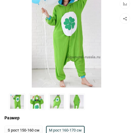
Добав
к
сравн
Размер
S рост 150-160 см
M рост 160-170 см