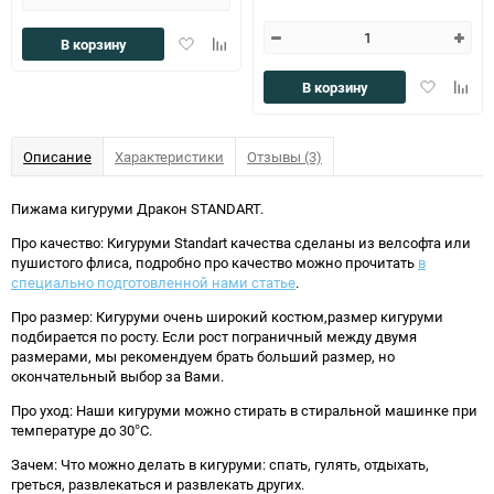
Добавить
Добавить
В корзину
в
к
избранное
сравнению
Добавить
Доба
В корзину
в
к
избранное
сравн
Описание
Характеристики
Отзывы (3)
Пижама кигуруми Дракон STANDART.
Про качество: Кигуруми Standart качества сделаны из велсофта или
пушистого флиса, подробно про качество можно прочитать
в
специально подготовленной нами статье
.
Про размер: Кигуруми очень широкий костюм,размер кигуруми
подбирается по росту. Если рост пограничный между двумя
размерами, мы рекомендуем брать больший размер, но
окончательный выбор за Вами.
Про уход: Наши кигуруми можно стирать в стиральной машинке при
температуре до 30°C.
Зачем: Что можно делать в кигуруми: спать, гулять, отдыхать,
греться, развлекаться и развлекать других.