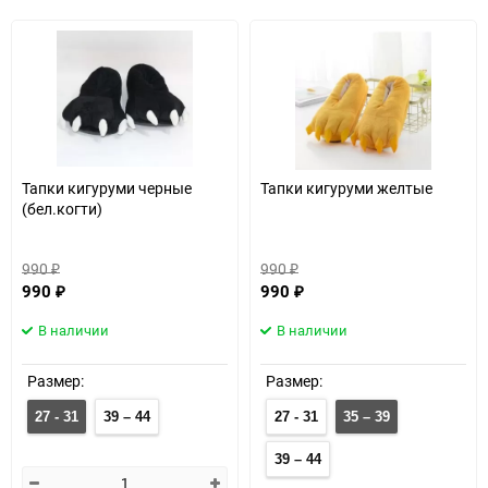
Тапки кигуруми черные
Тапки кигуруми желтые
(бел.когти)
990
990
₽
₽
990
990
₽
₽
В наличии
В наличии
Размер:
Размер:
27 - 31
39 – 44
27 - 31
35 – 39
39 – 44