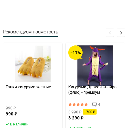
Рекомендуем посмотреть
−17%
Тапки кигуруми желтые
Кигуруми Дракон Спайро
(флис) - премиум
4
990
₽
3 990
−700
₽
990
₽
₽
3 290
₽
В наличии