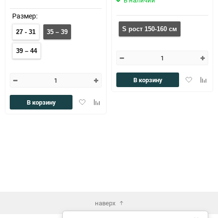
В наличии
Размер:
S рост 150-160 см
27 - 31
35 – 39
39 – 44
Добавить
Доба
В корзину
в
к
избранное
сравн
Добавить
Добавить
В корзину
в
к
избранное
сравнению
наверх