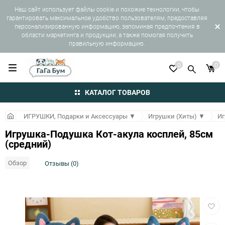
Наш сайт использует файлы cookie и похожие технологии, чтобы
гарантировать максимальное удобство пользователям, предоставляя
персонализированную информацию, запоминая предпочтения в
области маркетинга и продукции, а также помогая получить
правильную информацию.
0
0
КАТАЛОГ ТОВАРОВ
ИГРУШКИ, Подарки и Аксессуары
▼
Игрушки (Хиты)
▼
Иг
Игрушка-Подушка Кот-акула косплей, 85см
(средний)
Обзор
Отзывы (0)
Добав
в
избра