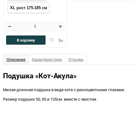
избранное
сравн
XL рост 175-185 см
Добавить
Добавить
В корзину
в
к
избранное
сравнению
Описание
Характеристики
Отзывы
Подушка «Кот-Акула»
Милая длинная подушка в виде кота с разноцветными глазами.
Размер подушки 50, 85 и 135см. вместе с хвостом