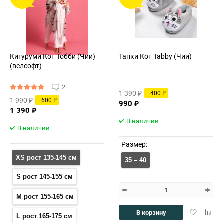
Кигуруми Кот Тобби (Чии)
Тапки Кот Tabby (Чии)
(велсофт)
2
1 390
−400
₽
₽
1 990
−600
₽
₽
990
₽
1 390
₽
В наличии
В наличии
Размер:
XS рост 135-145 см
35 – 40
S рост 145-155 см
M рост 155-165 см
Добавить
Доба
В корзину
L рост 165-175 см
в
к