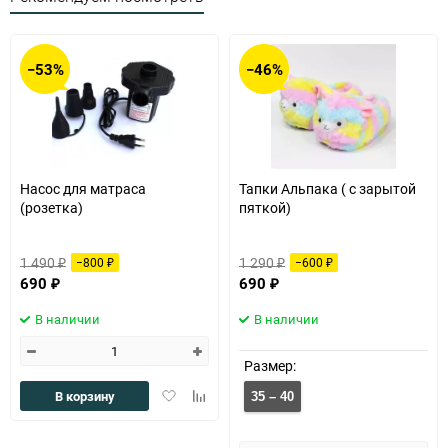
−53%
−46%
Насос для матраса
Тапки Альпака ( с зарытой
(розетка)
пяткой)
1 490
1 290
−800
−600
₽
₽
₽
₽
690
690
₽
₽
В наличии
В наличии
Размер:
Добавить
Добавить
В корзину
35 – 40
в
к
избранное
сравнению