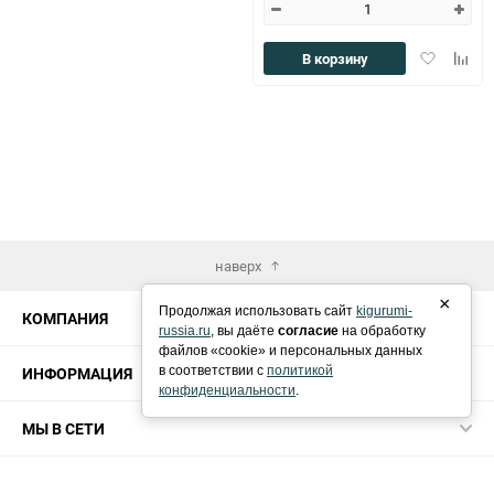
Добавить
Доба
В корзину
в
к
избранное
сравн
наверх
×
Продолжая использовать сайт
kigurumi-
КОМПАНИЯ
russia.ru
, вы даёте
согласие
на обработку
файлов «cookie» и персональных данных
ИНФОРМАЦИЯ
в соответствии с
политикой
конфиденциальности
.
МЫ В СЕТИ
КОНТАКТЫ