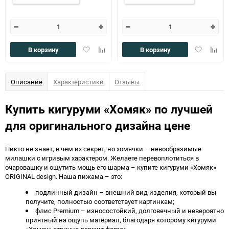
Добавить
Добавить
Добавить
Доба
В корзину
В корзину
в
к
в
к
избранное
сравнению
избранное
сравн
Описание
Характеристики
Отзывы
Купить кигуруми «Хомяк» по лучшей
для оригинального дизайна цене
Никто не знает, в чем их секрет, но хомячки – невообразимые
милашки с игривым характером. Желаете перевоплотиться в
очаровашку и ощутить мощь его шарма – купите кигуруми «Хомяк»
ORIGINAL design. Наша пижама – это:
подлинный дизайн – внешний вид изделия, который вы
получите, полностью соответствует картинкам;
флис Premium – износостойкий, долговечный и невероятно
приятный на ощупь материал, благодаря которому кигуруми
«Хомяк» отлично держит форму;