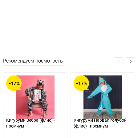
Рекомендуем посмотреть
−17%
−17%
Кигуруми Зебра (флис) -
Кигуруми Нарвал голубой
премиум
(флис) - премиум