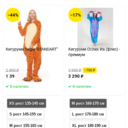
−44%
−17%
Кигуруми Тигра "STANDART"
Кигуруми Ослик Иа (флис) -
премиум
2 490
3 990
−1 100
−700
₽
₽
₽
₽
1 390
3 290
₽
₽
В наличии
В наличии
XS рост 135-145 см
M рост 160-170 см
S рост 145-155 см
L рост 170-180 см
M рост 155-165 см
XL рост 180-190 см