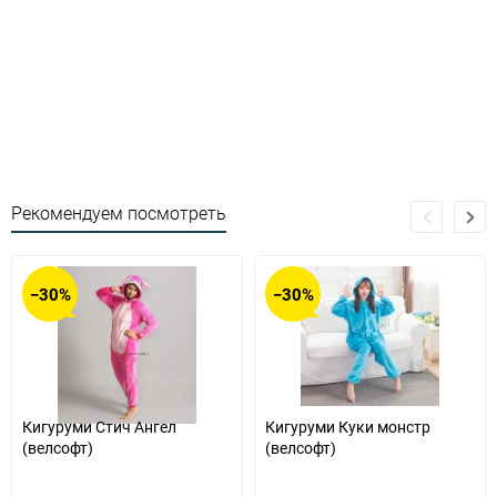
Рекомендуем посмотреть
−30%
−30%
Кигуруми Стич Ангел
Кигуруми Куки монстр
(велсофт)
(велсофт)