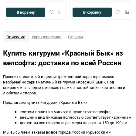
Добавить
Добавить
Добавить
Доба
В корзину
В корзину
в
к
в
к
избранное
сравнению
избранное
сравн
Описание
Характеристики
Отзывы
Купить кигуруми «Красный Бык» из
велсофта: доставка по всей России
Проявить властный и целеустремленный характер поможет
необычайно харизматичный кигуруми «Красный Бык». Под
свирепым взглядом смолкают самые настойчивые критиканы и
любители споров.
Предлагаем купить кигуруми «Красный Бык»
костюм пошит из мягкого и пушистого велсофта;
внешний вид пижамы полностью соответствует картинкам.
доступны все взрослые размеры на рост от 150 до 190 см.
Мы высылаем заказы во все города России курьерскими