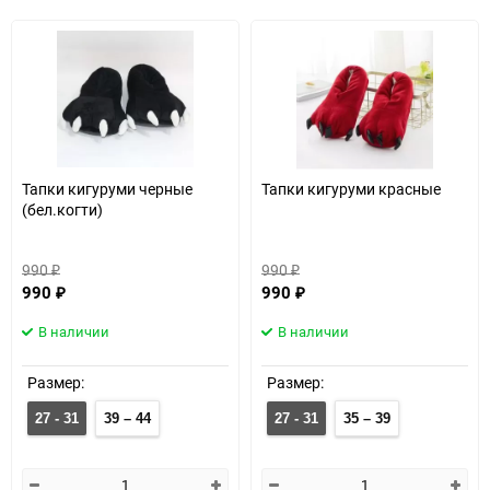
Тапки кигуруми черные
Тапки кигуруми красные
(бел.когти)
990
990
₽
₽
990
990
₽
₽
В наличии
В наличии
Размер:
Размер:
27 - 31
39 – 44
27 - 31
35 – 39