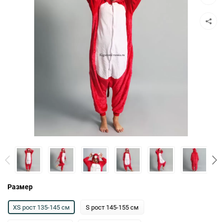
к
сравн
Размер
XS рост 135-145 см
S рост 145-155 см