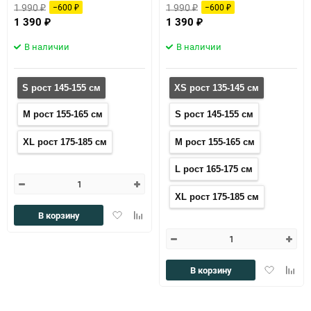
1 990
1 990
−600
−600
₽
₽
₽
₽
1 390
1 390
₽
₽
В наличии
В наличии
S рост 145-155 см
XS рост 135-145 см
M рост 155-165 см
S рост 145-155 см
XL рост 175-185 см
M рост 155-165 см
L рост 165-175 см
XL рост 175-185 см
Добавить
Добавить
В корзину
в
к
избранное
сравнению
Добавить
Доба
В корзину
в
к
избранное
сравн