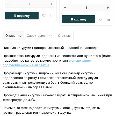
Добавить
Добавить
В корзину
Добавить
Доба
В корзину
в
к
в
к
избранное
сравнению
избранное
сравн
Описание
Характеристики
Отзывы
Пижама кигуруми Единорог Огненный - волшебная лошадка
Про качество: Кигуруми сделаны из велсофта или пушистого флиса,
подробно про качество можно прочитать
в специально
подготовленной нами статье
.
Про размер: Кигуруми широкий костюм, размер кигуруми
подбирается по росту. Если рост пограничный между двумя
размерами, мы рекомендуем брать больший размер, но
окончательный выбор за Вами.
Про уход: Наши кигуруми можно стирать в стиральной машинке при
температуре до 30°C.
Зачем: Что можно делать в кигуруми: спать, гулять, отдыхать,
греться, развлекаться и развлекать других.