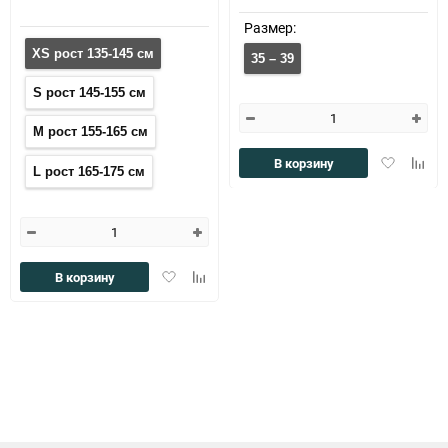
Размер:
XS рост 135-145 см
35 – 39
S рост 145-155 см
M рост 155-165 см
Добавить
Доба
В корзину
L рост 165-175 см
в
к
избранное
сравн
Добавить
Добавить
В корзину
в
к
избранное
сравнению