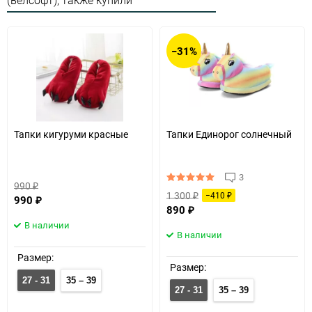
(велсофт), также купили
−31%
Тапки кигуруми красные
Тапки Единорог солнечный
3
990
₽
1 300
−410
₽
990
₽
₽
890
₽
В наличии
В наличии
Размер:
Размер:
27 - 31
35 – 39
27 - 31
35 – 39