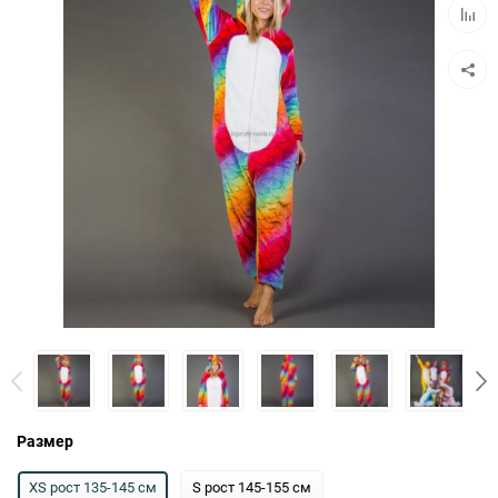
Добав
к
сравн
Размер
XS рост 135-145 см
S рост 145-155 см