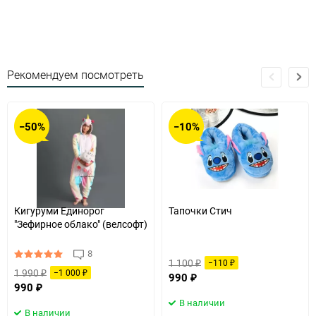
Рекомендуем посмотреть
−50%
−10%
Кигуруми Единорог
Тапочки Стич
"Зефирное облако" (велсофт)
8
1 100
−110
₽
₽
1 990
−1 000
₽
₽
990
₽
990
₽
В наличии
В наличии