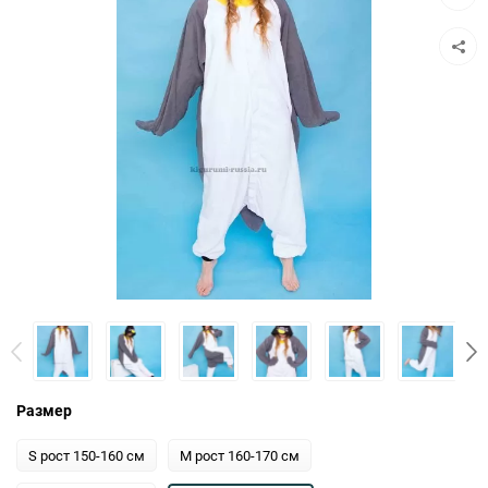
к
сравн
Размер
S рост 150-160 см
M рост 160-170 см