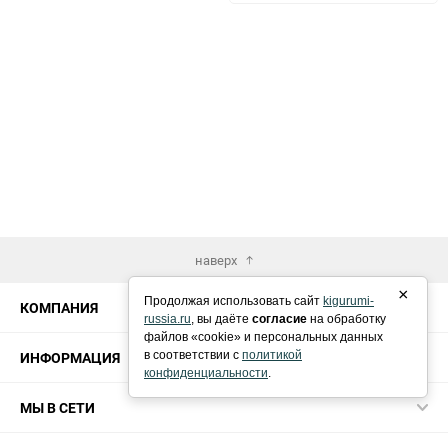
избранное
сравн
наверх
×
Продолжая использовать сайт
kigurumi-
КОМПАНИЯ
russia.ru
, вы даёте
согласие
на обработку
файлов «cookie» и персональных данных
ИНФОРМАЦИЯ
в соответствии с
политикой
конфиденциальности
.
МЫ В СЕТИ