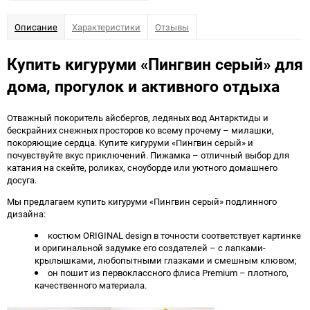
избранное
сравнению
Описание
Характеристики
Отзывы
Купить кигуруми «Пингвин серый» для
дома, прогулок и активного отдыха
Отважный покоритель айсбергов, ледяных вод Антарктиды и
бескрайних снежных просторов ко всему прочему – милашки,
покоряющие сердца. Купите кигуруми «Пингвин серый» и
почувствуйте вкус приключений. Пижамка – отличный выбор для
катания на скейте, роликах, сноуборде или уютного домашнего
досуга.
Мы предлагаем купить кигуруми «Пингвин серый» подлинного
дизайна:
костюм ORIGINAL design в точности соответствует картинке
и оригинальной задумке его создателей – с лапками-
крылышками, любопытными глазками и смешным клювом;
он пошит из первоклассного флиса Premium – плотного,
качественного материала.