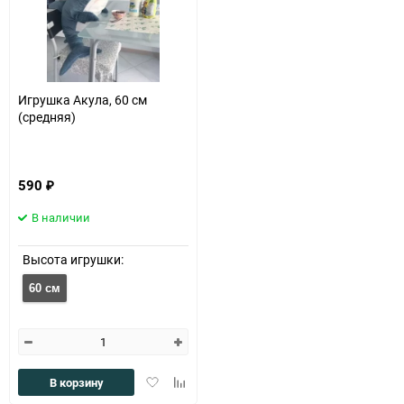
Игрушка Акула, 60 см
(средняя)
590
₽
В наличии
Высота игрушки:
60 см
Добавить
Добавить
В корзину
в
к