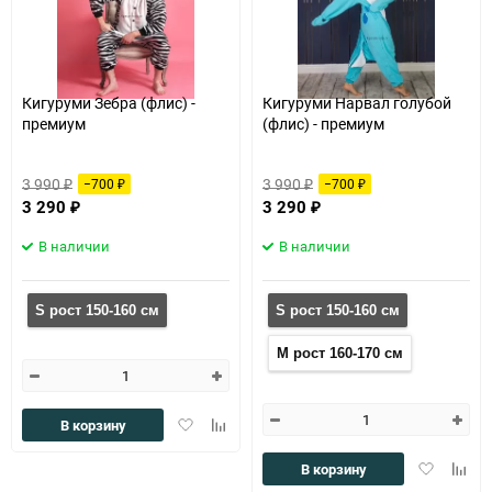
Кигуруми Зебра (флис) -
Кигуруми Нарвал голубой
премиум
(флис) - премиум
3 990
3 990
−700
−700
₽
₽
₽
₽
3 290
3 290
₽
₽
В наличии
В наличии
S рост 150-160 см
S рост 150-160 см
M рост 160-170 см
Добавить
Добавить
В корзину
в
к
избранное
сравнению
Добавить
Доба
В корзину
в
к