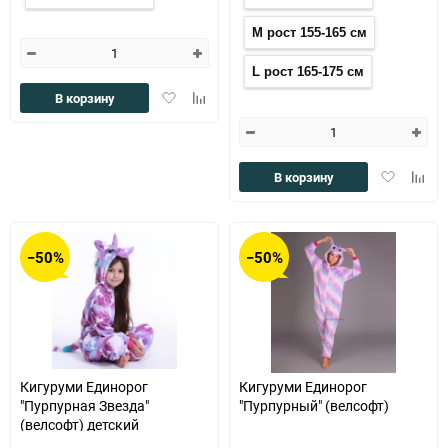
M рост 155-165 см
L рост 165-175 см
Добавить
Добавить
В корзину
в
к
избранное
сравнению
Добавить
Доба
В корзину
в
к
избранное
сравн
−50%
−50%
Кигуруми Единорог
Кигуруми Единорог
"Пурпурная Звезда"
"Пурпурный" (велсофт)
(велсофт) детский