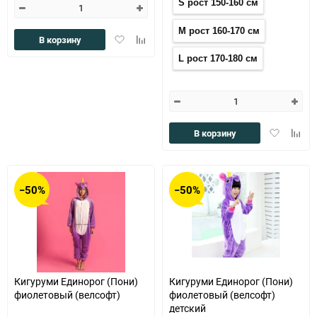
S рост 150-160 см
M рост 160-170 см
Добавить
Добавить
В корзину
в
к
L рост 170-180 см
избранное
сравнению
Добавить
Доба
В корзину
в
к
избранное
сравн
−50%
−50%
Кигуруми Единорог (Пони)
Кигуруми Единорог (Пони)
фиолетовый (велсофт)
фиолетовый (велсофт)
детский