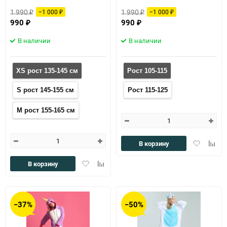
1 990
1 990
−1 000
−1 000
₽
₽
₽
₽
990
990
₽
₽
В наличии
В наличии
XS рост 135-145 см
Рост 105-115
S рост 145-155 см
Рост 115-125
M рост 155-165 см
Добавить
Доба
В корзину
в
к
избранное
сравн
Добавить
Добавить
В корзину
в
к
избранное
сравнению
−37%
−50%