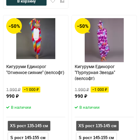
Добавить
Добавить
В корзину
в
к
избранное
сравнению
−50%
−50%
Кигуруми Единорог
Кигуруми Единорог
"Огненное сияние" (велсофт)
"Пурпурная Звезда"
(велсофт)
1 990
1 990
−1 000
−1 000
₽
₽
₽
₽
990
990
₽
₽
В наличии
В наличии
XS рост 135-145 см
XS рост 135-145 см
S рост 145-155 см
S рост 145-155 см