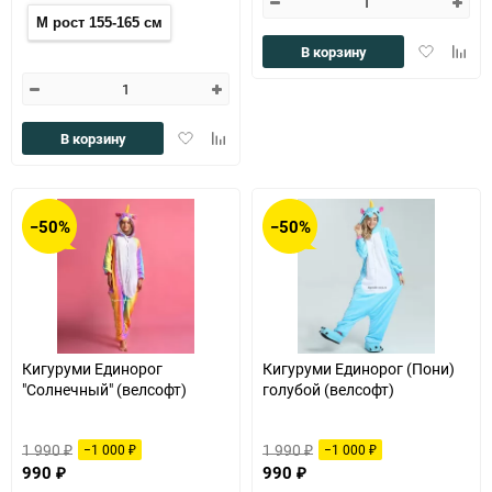
M рост 155-165 см
Добавить
Доба
В корзину
в
к
избранное
сравн
Добавить
Добавить
В корзину
в
к
избранное
сравнению
−50%
−50%
Кигуруми Единорог
Кигуруми Единорог (Пони)
"Солнечный" (велсофт)
голубой (велсофт)
1 990
1 990
−1 000
−1 000
₽
₽
₽
₽
990
990
₽
₽