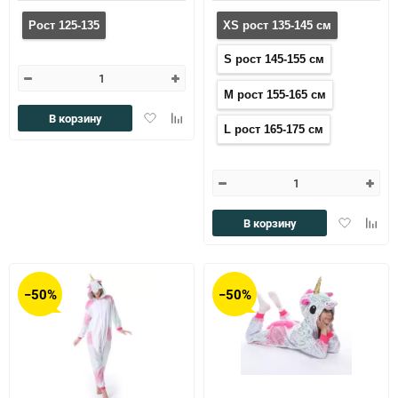
Рост 125-135
XS рост 135-145 см
S рост 145-155 см
M рост 155-165 см
Добавить
Добавить
В корзину
L рост 165-175 см
в
к
избранное
сравнению
Добавить
Доба
В корзину
в
к
избранное
сравн
−50%
−50%