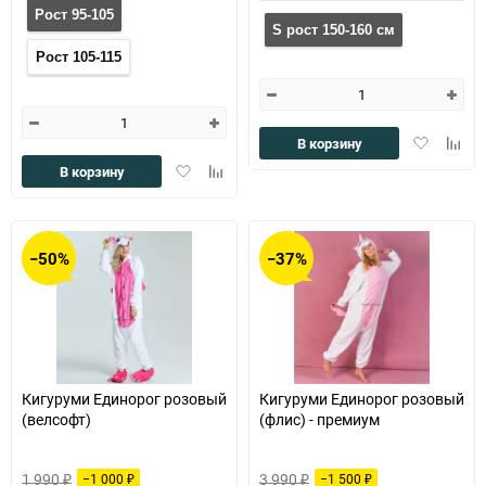
Рост 95-105
S рост 150-160 см
Рост 105-115
Добавить
Доба
В корзину
в
к
Добавить
Добавить
В корзину
избранное
сравн
в
к
избранное
сравнению
−50%
−37%
Кигуруми Единорог розовый
Кигуруми Единорог розовый
(велсофт)
(флис) - премиум
1 990
3 990
−1 000
−1 500
₽
₽
₽
₽