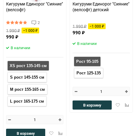
Кигуруми Единорог "Сияние"
Кигуруми Единорог "Сияние"
(велсофт)
(велсофт) детский
2
1 990
−1 000
₽
₽
1 990
−1 000
₽
₽
990
₽
990
₽
В наличии
В наличии
Рост 95-105
XS рост 135-145 см
Рост 125-135
S рост 145-155 см
M рост 155-165 см
L рост 165-175 см
Добавить
Доба
В корзину
в
к
избранное
сравн
Добавить
Добавить
В корзину