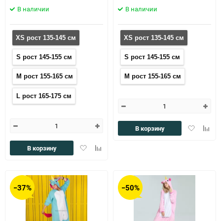
В наличии
В наличии
XS рост 135-145 см
XS рост 135-145 см
S рост 145-155 см
S рост 145-155 см
M рост 155-165 см
M рост 155-165 см
L рост 165-175 см
Добавить
Доба
В корзину
в
к
избранное
сравн
Добавить
Добавить
В корзину
в
к
избранное
сравнению
−37%
−50%