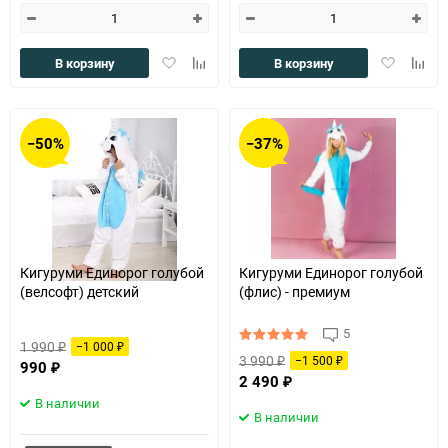
Добавить
Добавить
Добавить
Доба
В корзину
В корзину
в
к
в
к
избранное
сравнению
избранное
сравн
−50%
−37%
Кигуруми Единорог голубой
Кигуруми Единорог голубой
(велсофт) детский
(флис) - премиум
5
1 990
−1 000
₽
₽
3 990
−1 500
₽
990
₽
₽
2 490
₽
В наличии
В наличии