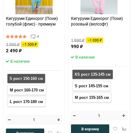
Кигуруми Единорог (Пони)
Кигуруми Единорог (Пони)
голубой (флис) - премиум
розовый (велсофт)
4
1 990
−1 000
₽
₽
3 990
−1 500
₽
₽
990
₽
2 490
₽
В наличии
В наличии
XS рост 135-145 см
S рост 150-160 см
S рост 145-155 см
M рост 160-170 см
M рост 155-165 см
L рост 170-180 см
Добавить
Доба
В корзину
Добавить
Добавить