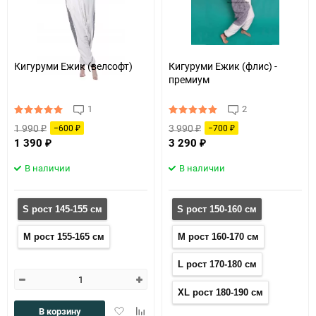
Кигуруми Ежик (велсофт)
Кигуруми Ежик (флис) -
премиум
1
2
1 990
3 990
−600
−700
₽
₽
₽
₽
1 390
3 290
₽
₽
В наличии
В наличии
S рост 145-155 см
S рост 150-160 см
M рост 155-165 см
M рост 160-170 см
L рост 170-180 см
XL рост 180-190 см
Добавить
Добавить
В корзину