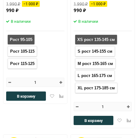
1 990
1 990
−1 000
−1 000
₽
₽
₽
₽
990
990
₽
₽
В наличии
В наличии
Рост 95-105
XS рост 135-145 см
Рост 105-115
S рост 145-155 см
Рост 115-125
M рост 155-165 см
L рост 165-175 см
XL рост 175-185 см
Добавить
Добавить
В корзину
в
к
избранное
сравнению
Добавить
Доба
В корзину
в
к
избранное
сравн