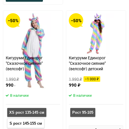
в
к
избранное
сравнению
−50%
−50%
Кигуруми Единорог
Кигуруми Единорог
"Сказочное сияние"
"Сказочное сияние"
(велсофт)
(велсофт) детский
1 990
1 990
−1 000
−1 000
₽
₽
₽
₽
990
990
₽
₽
В наличии
В наличии
XS рост 135-145 см
Рост 95-105
S рост 145-155 см