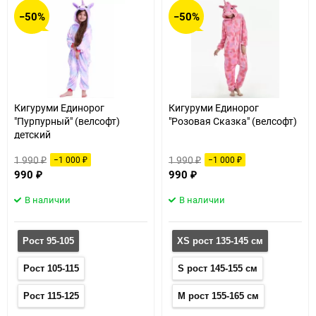
−50%
−50%
Кигуруми Единорог
Кигуруми Единорог
"Пурпурный" (велсофт)
"Розовая Сказка" (велсофт)
детский
1 990
1 990
−1 000
−1 000
₽
₽
₽
₽
990
990
₽
₽
В наличии
В наличии
Рост 95-105
XS рост 135-145 см
Рост 105-115
S рост 145-155 см
Рост 115-125
M рост 155-165 см