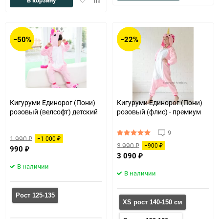
В корзину
в
к
в
к
избранное
сравн
избранное
сравнению
−50%
−22%
Кигуруми Единорог (Пони)
Кигуруми Единорог (Пони)
розовый (велсофт) детский
розовый (флис) - премиум
9
1 990
−1 000
₽
₽
3 990
−900
₽
990
₽
₽
3 090
₽
В наличии
В наличии
Рост 125-135
XS рост 140-150 см