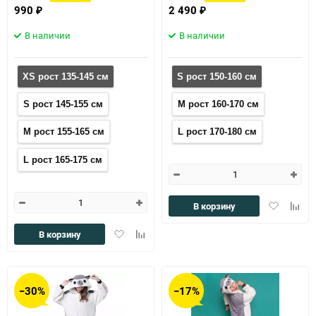
990
2 490
₽
₽
В наличии
В наличии
XS рост 135-145 см
S рост 150-160 см
S рост 145-155 см
M рост 160-170 см
M рост 155-165 см
L рост 170-180 см
L рост 165-175 см
Добавить
Доба
В корзину
в
к
избранное
сравн
Добавить
Добавить
В корзину
в
к
избранное
сравнению
−30%
−17%