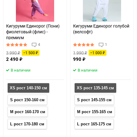
Кигуруми Единорог (Пони)
Кигуруми Единорог голубой
фиолетовый (флис) -
(велсофт)
премиум
4
1
3 990
1 990
−1 500
−1 000
₽
₽
₽
₽
2 490
990
₽
₽
В наличии
В наличии
XS рост 140-150 см
XS рост 135-145 см
S рост 150-160 см
S рост 145-155 см
M рост 160-170 см
M рост 155-165 см
L рост 170-180 см
L рост 165-175 см