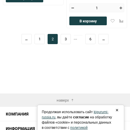
в
к
избранное
сравнению
Добавить
Доба
В корзину
в
к
избранное
сравн
...
←
1
2
3
6
→
наверх
×
Продолжая использовать сайт
kigurumi-
КОМПАНИЯ
russia.ru
, вы даёте
согласие
на обработку
файлов «cookie» и персональных данных
ИНФОРМАЦИЯ
в соответствии с
политикой