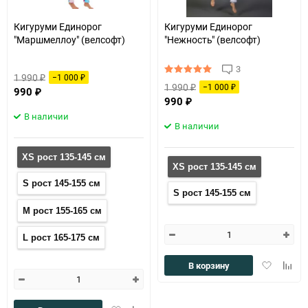
150
Кигуруми Единорог
Кигуруми Единорог
"Маршмеллоу" (велсофт)
"Нежность" (велсофт)
3
1 990
−1 000
₽
₽
1 990
−1 000
₽
990
₽
₽
990
₽
В наличии
В наличии
XS рост 135-145 см
XS рост 135-145 см
S рост 145-155 см
S рост 145-155 см
M рост 155-165 см
L рост 165-175 см
Добавить
Доба
В корзину
в
к
избранное
сравн