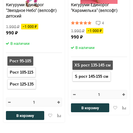
Кигуруми Единорог
Кигуруми Единорог
"Звездное Небо" (велсофт)
"Карамелька" (велсофт)
детский
4
1 990
−1 000
₽
₽
1 990
−1 000
₽
990
₽
₽
990
₽
В наличии
В наличии
Рост 95-105
XS рост 135-145 см
Рост 105-115
S рост 145-155 см
Рост 125-135
Добавить
Доба
В корзину
в
к
Добавить
Добавить
В корзину
избранное
сравн
в
к
избранное
сравнению