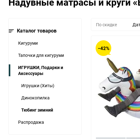
Надувные матрасы и круги «
С когтями
Игрушки (Хиты)
Для взрослых (рост от 140
до 190)
Тапочки-Единороги
Динокопилка
По скидке
Дат
Каталог товаров
Для деток (рост от 100 до
Тюбинг зимний
140)
Кигуруми
−42%
Для младенцев (рост 70-
Тапочки для кигуруми
100)
ИГРУШКИ, Подарки и
Аксессуары
Игрушки (Хиты)
Динокопилка
Тюбинг зимний
Распродажа