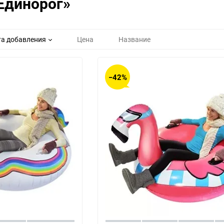
Единорог»
Выберите категори
Выберите категори
а добавления
Цена
Название
−42%