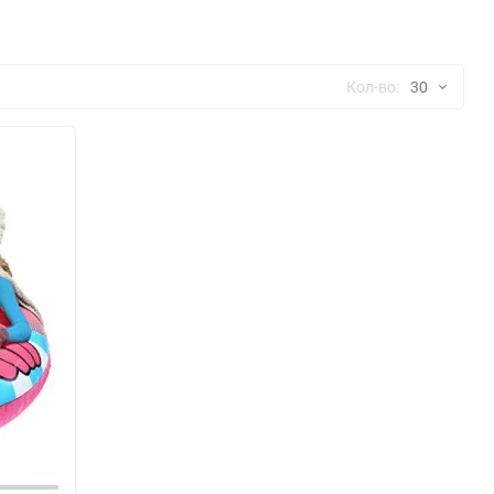
ю
ю
Кол-во:
30
30
60
90
150