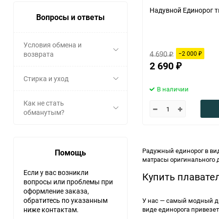
Надувной Единорог т
Вопросы и ответы
Условия обмена и
4 690
возврата
−2 000
₽
₽
2 690
₽
Стирка и уход
В наличии
Как не стать
обманутым?
Радужный единорог в вид
Помощь
матрасы оригинального 
Если у вас возникли
Купить плавате
вопросы или проблемы при
оформление заказа,
обратитесь по указанным
У нас — самый модный д
ниже контактам.
виде единорога привезет