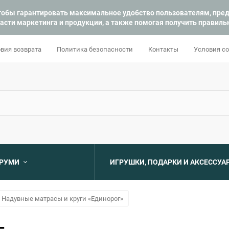
 чтобы гарантировать максимальное удобство пользователям, пр
асти маркетинга и продукции, а также помогая получить правил
вия возврата
Политика безопасности
Контакты
Условия с
УРУМИ
ИГРУШКИ, ПОДАРКИ И АКСЕССУА
Выберите категори
Надувные матрасы и круги «Единорог»
Выберите категори