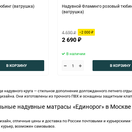
юбинг (ватрушка)
Надувной Фламинго розовый тюби
(ватрушка)
4 690
−2 000
₽
₽
2 690
₽
В наличии
В КОРЗИНУ
В КОРЗИНУ
е надувного круга — стильное дополнение долгожданного летнего отды
дизайна. Они изготовлены из прочного ПВХ и оснащены защитным клап
льные надувные матрасы «Единорог» в Москве
изайн, отличные цены и доставка по России почтовыми и курьерскими 
 курьер, возможен самовывоз.